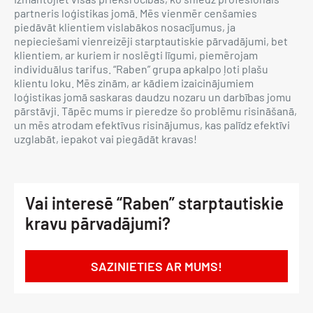
partneris loģistikas jomā. Mēs vienmēr cenšamies
piedāvāt klientiem vislabākos nosacījumus, ja
nepieciešami vienreizēji starptautiskie pārvadājumi, bet
klientiem, ar kuriem ir noslēgti līgumi, piemērojam
individuālus tarifus. “Raben” grupa apkalpo ļoti plašu
klientu loku. Mēs zinām, ar kādiem izaicinājumiem
loģistikas jomā saskaras daudzu nozaru un darbības jomu
pārstāvji. Tāpēc mums ir pieredze šo problēmu risināšanā,
un mēs atrodam efektīvus risinājumus, kas palīdz efektīvi
uzglabāt, iepakot vai piegādāt kravas!
Vai interesē “Raben” starptautiskie
kravu pārvadājumi?
SAZINIETIES AR MUMS!