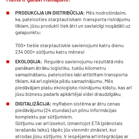
PRODUKCIJA UN DISTRIBŪCIJA:
Mēs nodrošināsim,
ka, pateicoties starptautiskam transporta risinājumu
tīklam, jūsu produkti tiek ātri un savlaicīgi nogādāti uz
galapunktu:
700+ tiešie starptautiskie savienojumi katru dienu
234 000+ sūtījumu katru mēnesi
EKOLOĢIJA:
Regulāro savienojumu rezultātā mēs
panākam ātrāku loģistiku, tukšu kilometru
samazināšanu, pateicoties labi attīstītam transporta
tīklam, kā arī oglekļa pēdu samazinājumu. Mēs
piedāvājam plašu ekoloģisko risinājumu klāstu, kas arī
jūsu biznesu padarīs apkārtējai videi draudzīgāku.
DIGITALIZĀCIJA:
myRaben sistēma ar ātru cenas
piedāvājumu (24 stundas) un pilnu informācijas
komplektu par sūtījumiem.
Sūtījumu var arī izsekot, izmantojot ETA (plānotais
ierašanās laiks), tāpēc jūs vienmēr zināsiet, kur
atrodas jūsu sūtījums. Ir iespējama arī integrācijas ar