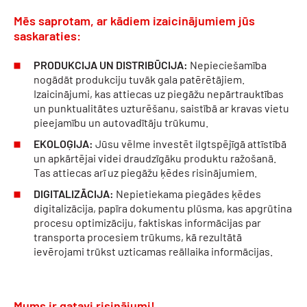
Mēs saprotam, ar kādiem izaicinājumiem jūs
saskaraties:
PRODUKCIJA UN DISTRIBŪCIJA:
Nepieciešamība
nogādāt produkciju tuvāk gala patērētājiem.
Izaicinājumi, kas attiecas uz piegāžu nepārtrauktības
un punktualitātes uzturēšanu, saistībā ar kravas vietu
pieejamību un autovadītāju trūkumu.
EKOLOĢIJA:
Jūsu vēlme investēt ilgtspējīgā attīstībā
un apkārtējai videi draudzīgāku produktu ražošanā.
Tas attiecas arī uz piegāžu ķēdes risinājumiem.
DIGITALIZĀCIJA:
Nepietiekama piegādes ķēdes
digitalizācija, papīra dokumentu plūsma, kas apgrūtina
procesu optimizāciju, faktiskas informācijas par
transporta procesiem trūkums, kā rezultātā
ievērojami trūkst uzticamas reāllaika informācijas.
Mums ir gatavi risinājumi!