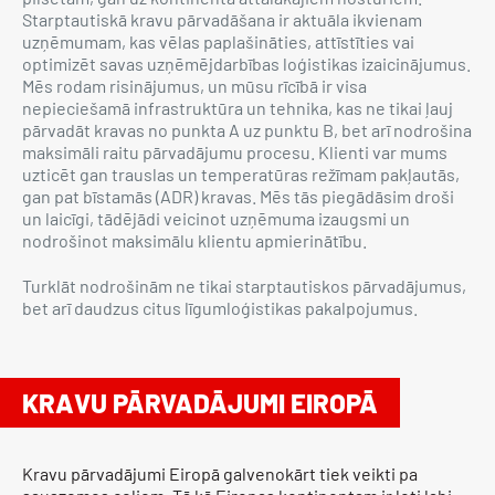
Starptautiskā kravu pārvadāšana ir aktuāla ikvienam
uzņēmumam, kas vēlas paplašināties, attīstīties vai
optimizēt savas uzņēmējdarbības loģistikas izaicinājumus.
Mēs rodam risinājumus, un mūsu rīcībā ir visa
nepieciešamā infrastruktūra un tehnika, kas ne tikai ļauj
pārvadāt kravas no punkta A uz punktu B, bet arī nodrošina
maksimāli raitu pārvadājumu procesu. Klienti var mums
uzticēt gan trauslas un temperatūras režīmam pakļautās,
gan pat bīstamās (ADR) kravas. Mēs tās piegādāsim droši
un laicīgi, tādējādi veicinot uzņēmuma izaugsmi un
nodrošinot maksimālu klientu apmierinātību.
Turklāt nodrošinām ne tikai starptautiskos pārvadājumus,
bet arī daudzus citus līgumloģistikas pakalpojumus.
KRAVU PĀRVADĀJUMI EIROPĀ
Kravu pārvadājumi Eiropā galvenokārt tiek veikti pa