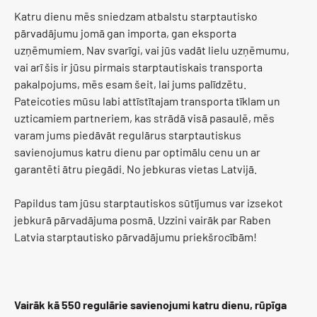
Katru dienu mēs sniedzam atbalstu starptautisko
pārvadājumu jomā gan importa, gan eksporta
uzņēmumiem. Nav svarīgi, vai jūs vadāt lielu uzņēmumu,
vai arī šis ir jūsu pirmais starptautiskais transporta
pakalpojums, mēs esam šeit, lai jums palīdzētu.
Pateicoties mūsu labi attīstītajam transporta tīklam un
uzticamiem partneriem, kas strādā visā pasaulē, mēs
varam jums piedāvāt regulārus starptautiskus
savienojumus katru dienu par optimālu cenu un ar
garantēti ātru piegādi. No jebkuras vietas Latvijā.
Papildus tam jūsu starptautiskos sūtījumus var izsekot
jebkurā pārvadājuma posmā. Uzzini vairāk par Raben
Latvia starptautisko pārvadājumu priekšrocībām!
Vairāk kā 550 regulārie savienojumi katru dienu, rūpīga