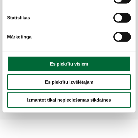
Kā sagatavot maisus vai beramus
r
produktus uz paletes?
i
š
Statistikas
a
Kā uz paletes iepakot spaiņus vai
n
Mārketinga
kannas?
a
s
i
z
Kur jānovieto transportēšanas
Es piekrītu visiem
v
etikete?
ē
Es piekrītu izvēlētajam
l
e
Kas notiek, ja palete ir slikti
Izmantot tikai nepieciešamas sīkdatnes
sagatavota?