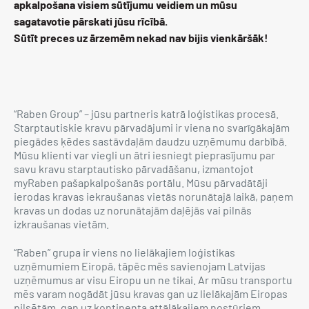
apkalpošana visiem sūtījumu veidiem un mūsu
sagatavotie pārskati jūsu rīcībā.
Sūtīt preces uz ārzemēm nekad nav bijis vienkāršāk!
“Raben Group” – jūsu partneris katrā loģistikas procesā.
Starptautiskie kravu pārvadājumi ir viena no svarīgākajām
piegādes ķēdes sastāvdaļām daudzu uzņēmumu darbībā.
Mūsu klienti var viegli un ātri iesniegt pieprasījumu par
savu kravu starptautisko pārvadāšanu, izmantojot
myRaben pašapkalpošanās portālu. Mūsu pārvadātāji
ierodas kravas iekraušanas vietās norunātajā laikā, paņem
kravas un dodas uz norunātajām daļējās vai pilnās
izkraušanas vietām.
“Raben” grupa ir viens no lielākajiem loģistikas
uzņēmumiem Eiropā, tāpēc mēs savienojam Latvijas
uzņēmumus ar visu Eiropu un ne tikai. Ar mūsu transportu
mēs varam nogādāt jūsu kravas gan uz lielākajām Eiropas
pilsētām, gan uz kontinenta attālākajiem nostūriem.