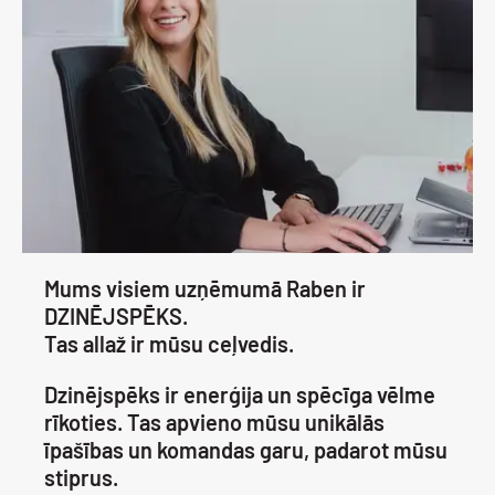
Mums visiem uzņēmumā Raben ir
DZINĒJSPĒKS.
Tas allaž ir mūsu ceļvedis.
Dzinējspēks ir enerģija un spēcīga vēlme
rīkoties. Tas apvieno mūsu unikālās
īpašības un komandas garu, padarot mūsu
stiprus.