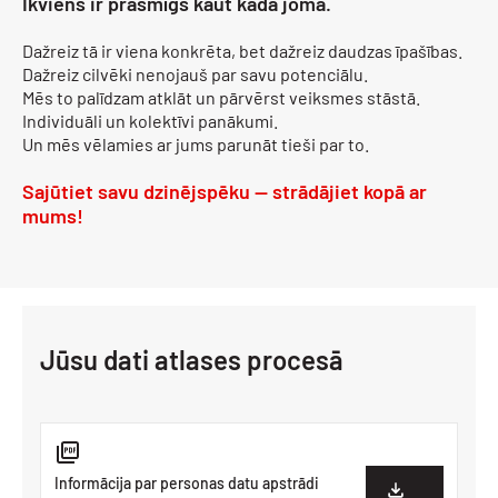
Ikviens ir prasmīgs kaut kādā jomā.
Dažreiz tā ir viena konkrēta, bet dažreiz daudzas īpašības.
Dažreiz cilvēki nenojauš par savu potenciālu.
Mēs to palīdzam atklāt un pārvērst veiksmes stāstā.
Individuāli un kolektīvi panākumi.
Un mēs vēlamies ar jums parunāt tieši par to.
Sajūtiet savu dzinējspēku — strādājiet kopā ar
mums!
Jūsu dati atlases procesā
Informācija par personas datu apstrādi