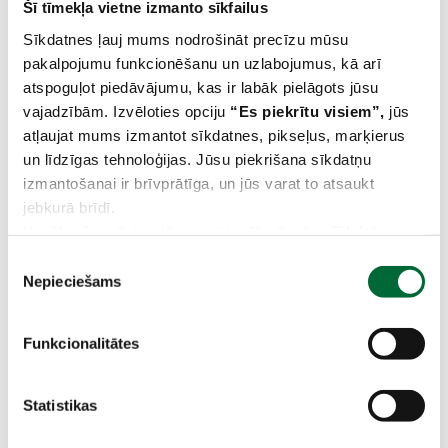
Šī tīmekļa vietne izmanto sīkfailus
UZZINIET VAIRĀK
Sīkdatnes ļauj mums nodrošināt precīzu mūsu
pakalpojumu funkcionēšanu un uzlabojumus, kā arī
atspoguļot piedāvājumu, kas ir labāk pielāgots jūsu
vajadzībām. Izvēloties opciju
“
Es piekrītu visiem
”,
jūs
Atrodiet savu darba piedāvājumu un
atļaujat mums izmantot sīkdatnes, pikseļus, marķierus
dzinējspēku
un līdzīgas tehnoloģijas. Jūsu piekrišana sīkdatņu
izmantošanai ir brīvprātīga, un jūs varat to atsaukt
Amats
jebkurā brīdī.
Vairāk informācijas jūs varat iegūt arī mūsu
Sīkdatņu
politikā.
P
Nepieciešams
i
e
Filiāle
k
Funkcionalitātes
r
i
š
Statistikas
a
Atrašanās vieta