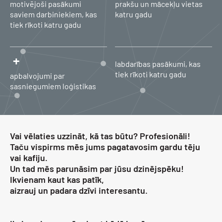
motivējoši pasākumi
prakšu un mācekļu vietas
saviem darbiniekiem, kas
katru gadu
tiek rīkoti katru gadu
+
labdarības pasākumi, kas
tiek rīkoti katru gadu
apbalvojumi par
sasniegumiem loģistikas
Vai vēlaties uzzināt, kā tas būtu? Profesionāli!
Taču vispirms mēs jums pagatavosim gardu tēju
vai kafiju.
Un tad mēs parunāsim par jūsu dzinējspēku!
Ikvienam kaut kas patīk,
aizrauj un padara dzīvi interesantu.