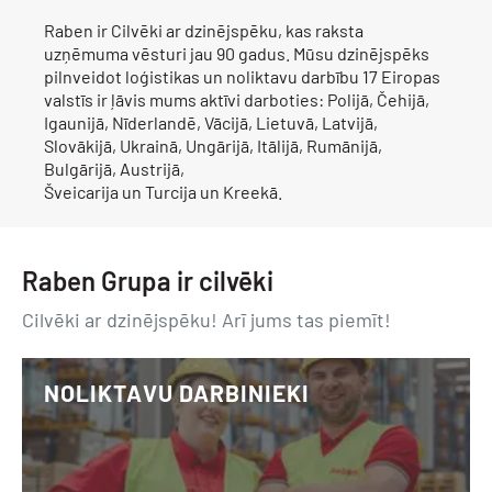
Raben ir Cilvēki ar dzinējspēku, kas raksta
uzņēmuma vēsturi jau 90 gadus. Mūsu dzinējspēks
pilnveidot loģistikas un noliktavu darbību 17 Eiropas
valstīs ir ļāvis mums aktīvi darboties: Polijā, Čehijā,
Igaunijā, Nīderlandē, Vācijā, Lietuvā, Latvijā,
Slovākijā, Ukrainā, Ungārijā, Itālijā, Rumānijā,
Bulgārijā, Austrijā,
Šveicarija un Turcija un Kreekā.
Raben Grupa ir cilvēki
Cilvēki ar dzinējspēku! Arī jums tas piemīt!
NOLIKTAVU DARBINIEKI