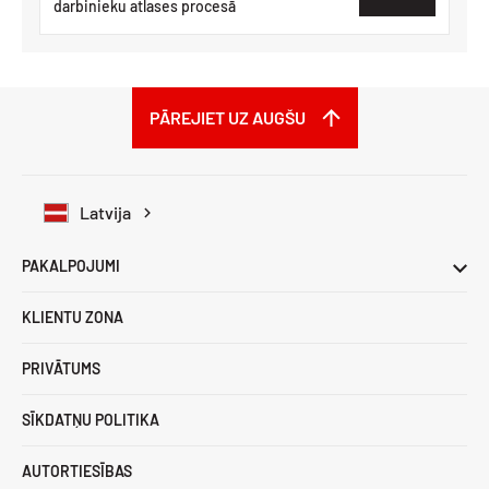
darbinieku atlases procesā
PĀREJIET UZ AUGŠU
Latvija
PAKALPOJUMI
KLIENTU ZONA
PRIVĀTUMS
SĪKDATŅU POLITIKA
AUTORTIESĪBAS