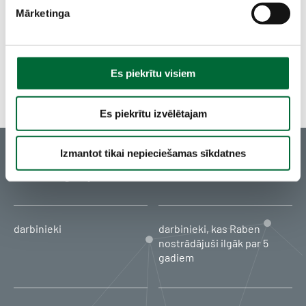
n
Mārketinga
a
s
i
z
Es piekrītu visiem
v
Nav piedāvājumu
ē
Es piekrītu izvēlētajam
l
e
Izmantot tikai nepieciešamas sīkdatnes
Raben grupa skaitļos
darbinieki
darbinieki, kas Raben
nostrādājuši ilgāk par 5
gadiem