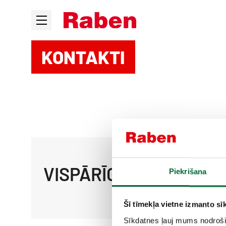
KONTAKTI
VISPĀRĪGI JAUTĀJUMI
Piekrišana
Šī tīmekļa vietne izmanto sīk
Sīkdatnes ļauj mums nodroši