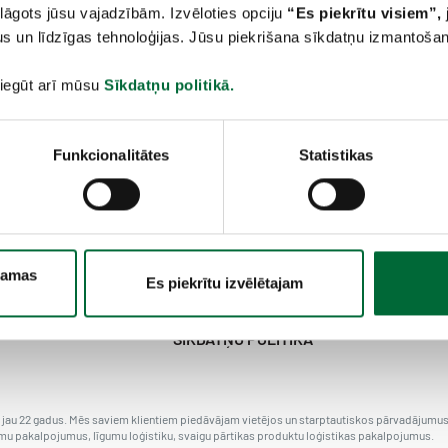
lāgots jūsu vajadzībām. Izvēloties opciju
“
Es piekrītu visiem
”,
s un līdzīgas tehnoloģijas. Jūsu piekrišana sīkdatņu izmantošanai
 iegūt arī mūsu
Sīkdatņu politikā.
Funkcionalitātes
Statistikas
FTL
ešamas
Es piekrītu izvēlētajam
 produkti
Kimija
SĪKDATŅU POLITIKA
s jau 22 gadus. Mēs saviem klientiem piedāvājam vietējos un starptautiskos pārvadājumus,
u pakalpojumus, līgumu loģistiku, svaigu pārtikas produktu loģistikas pakalpojumus.