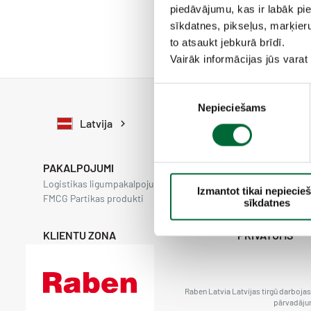
piedāvājumu, kas ir labāk pie
sīkdatnes, pikseļus, marķieru
to atsaukt jebkurā brīdī.
Vairāk informācijas jūs varat
P
Nepieciešams
i
Latvija
e
k
r
PAKALPOJUMI
i
Logistikas ligumpakalpojumi
Ceju tikls
Izmantot tikai nepieci
š
FMCG Partikas produkti
FMCG Nepartikas
sīkdatnes
a
n
KLIENTU ZONA
PRIVĀTUMS
a
s
i
z
Raben Latvia Latvijas tirgū darboja
pārvadājum
v