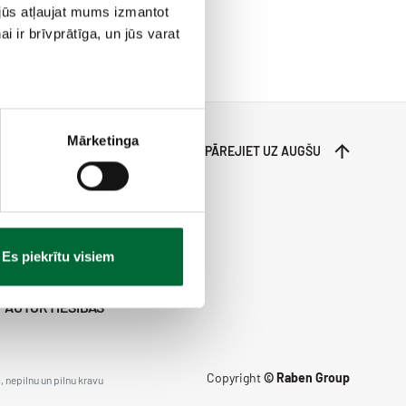
jūs atļaujat mums izmantot
 ir brīvprātīga, un jūs varat
Mārketinga
PĀREJIET UZ AUGŠU
Fresh logistics
Es piekrītu visiem
AUTORTIESĪBAS
Copyright
© Raben Group
 nepilnu un pilnu kravu